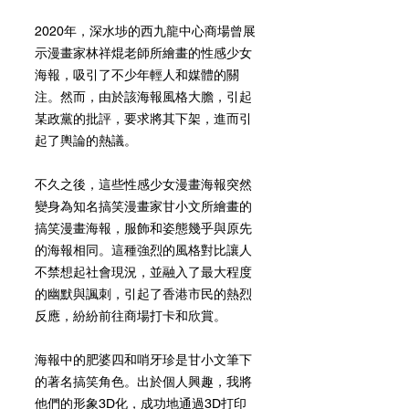
2020年，深水埗的西九龍中心商場曾展
示漫畫家林祥焜老師所繪畫的性感少女
海報，吸引了不少年輕人和媒體的關
注。然而，由於該海報風格大膽，引起
某政黨的批評，要求將其下架，進而引
起了輿論的熱議。
不久之後，這些性感少女漫畫海報突然
變身為知名搞笑漫畫家甘小文所繪畫的
搞笑漫畫海報，服飾和姿態幾乎與原先
的海報相同。這種強烈的風格對比讓人
不禁想起社會現況，並融入了最大程度
的幽默與諷刺，引起了香港市民的熱烈
反應，紛紛前往商場打卡和欣賞。
海報中的肥婆四和哨牙珍是甘小文筆下
的著名搞笑角色。出於個人興趣，我將
他們的形象3D化，成功地通過3D打印