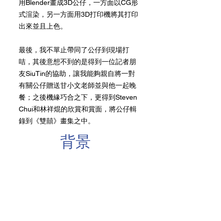
用Blender畫成3D公仔，一方面以CG形
式渲染，另一方面用3D打印機將其打印
出來並且上色。
最後，我不單止帶同了公仔到現場打
咭，其後意想不到的是得到一位記者朋
友SiuTin的協助，讓我能夠親自將一對
有關公仔贈送甘小文老師並與他一起晚
餐；之後機緣巧合之下，更得到Steven
Chui和林祥焜的欣賞和賞面，將公仔輯
錄到《雙囍》畫集之中。
背​景