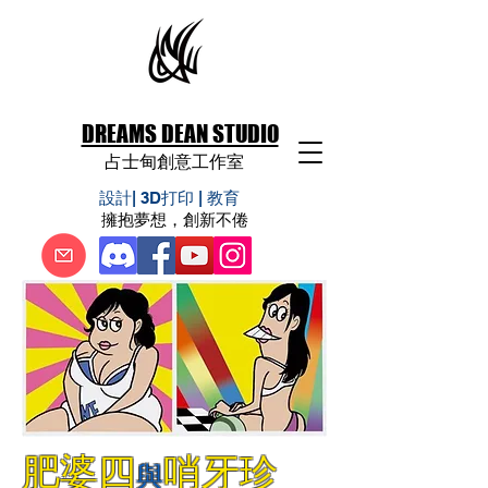
DREAMS DEAN STUDIO
占士甸創意工作室
​設計| 3D打印 | 教育
擁抱夢想，創新
不倦
肥婆四
哨
牙珍
與