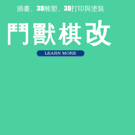
​插畫、3D雕塑、3D打印與塗裝
改
鬥獸棋
LEARN MORE