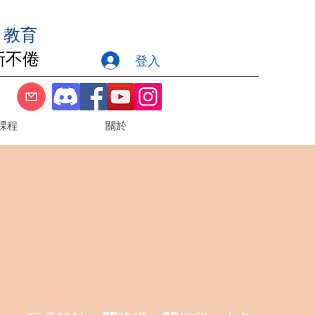
| 教育
新
不倦
登入
課程
關於