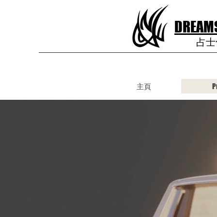
DREAMS
占士
主頁
P